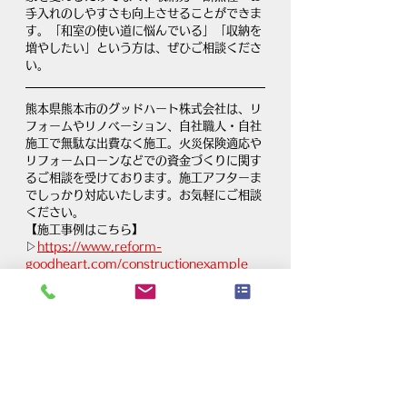
手入れのしやすさも向上させることができま
す。「和室の使い道に悩んでいる」「収納を
増やしたい」という方は、ぜひご相談くださ
い。
熊本県熊本市のグッドハート株式会社は、リ
フォームやリノベーション、自社職人・自社
施工で無駄な出費なく施工。火災保険適応や
リフォームローンなどでの資金づくりに関す
るご相談を受けております。施工アフターま
でしっかり対応いたします。お気軽にご相談
ください。
【施工事例はこちら】
▷
https://www.reform-
goodheart.com/constructionexample
【リフォームプラン】
▷
https://www.reform-
goodheart.com/reformplan
【自宅でセルフチェック！リフォーム年表】
▷
https://www.reform-
goodheart.com/timing
リフォーム・リノベーション・住宅・増改
築・内装・水まわり・エクステリア工事｜グ