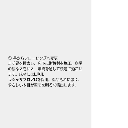
① 畳からフローリングへ変更
まず畳を撤去し、床下に
断熱材を施工
。冬場
の底冷えを抑え、年間を通して快適に過ごせ
ます。床材には
LIXIL 
ラシッサフロアD
を採用。傷や汚れに強く、
やさしい木目が空間を明るく演出します。