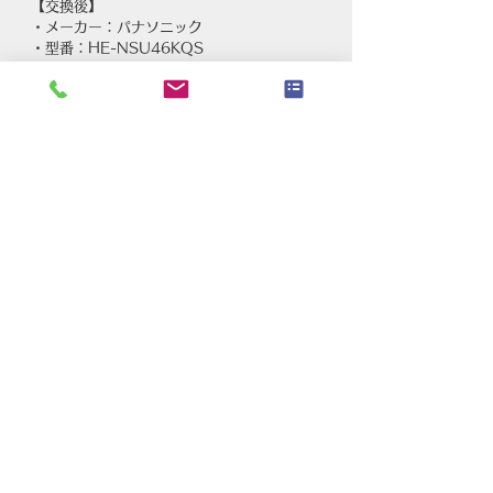
【交換後】
・メーカー：パナソニック
・型番：HE-NSU46KQS
エコキュート、ユニットバス交換工事
熊本県熊本市のグッドハート株式会社は、リ
フォームやリノベーション、自社職人・自社
施工で無駄な出費なく施工。火災保険適応や
リフォームローンなどでの資金づくりに関す
るご相談を受けております。施工アフターま
でしっかり対応いたします。お気軽にご相談
ください。
リフォーム・リノベーション・住宅・増改
築・内装・水まわり・エクステリア工事｜グ
ッドハート株式会社
すべて表示
最新記事