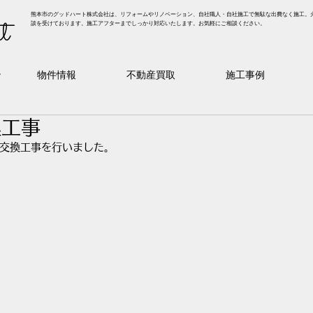
熊本市のグッドハート株式会社は、リフォームやリノベーション、自社職人・自社施工で無駄な出費なく施工。
t
談を受けております。施工アフターまでしっかり対応いたします。お気軽にご相談ください。
ン
物件情報
不動産買取
施工事例
換工事
交換工事を行いました。