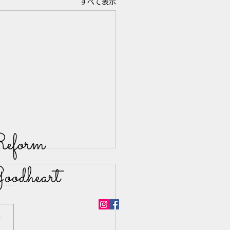
すべて表示
eform
oodheart
声