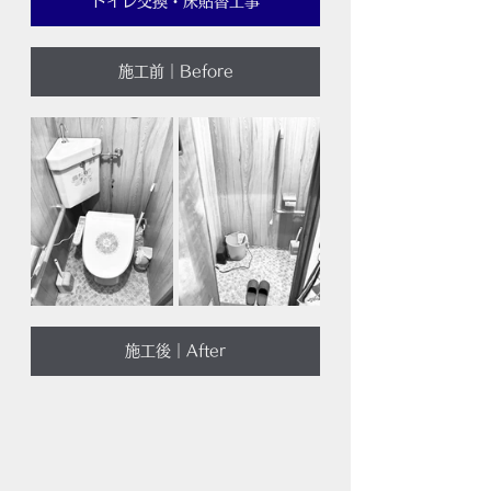
トイレ交換・床貼替工事
施工前｜Before
施工後｜After