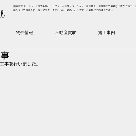
熊本市のグッドハート株式会社は、リフォームやリノベーション、自社職人・自社施工で無駄な出費なく施工。
t
談を受けております。施工アフターまでしっかり対応いたします。お気軽にご相談ください。
ン
物件情報
不動産買取
施工事例
工事
工事を行いました。