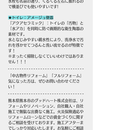
水栓も名前の通り、くるくる左右に振れるの
で横並びでも使いやすいです!
★トイレ：アメージュ便器
「アクアセラミック」：トイレの「汚物」と
「水アカ」を同時に防ぐ画期的な衛生陶器の
素材です。
水となじみやすい親水性により、洗浄水で汚
れを浮かせてつるんと洗い流せるのが特徴で
す！
※まったく掃除しなくていいわけではありま
せん！！！
「中古物件リフォーム」「フルリフォーム」
気になった方は、ぜひお問い合わせくださ
い！
熊本県熊本市のグッドハート株式会社は、リ
フォームやリノベーション、自社職人・自社
施工で無駄な出費なく施工。火災保険適応や
リフォームローンなどでの資金づくりに関す
るご相談を受けております。施工アフターま
でしっかり対応いたします。お気軽にご相談