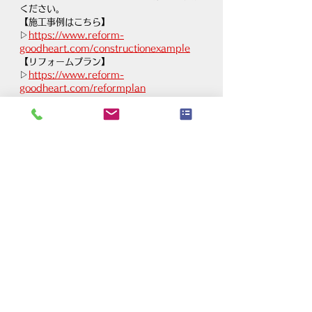
ください。
【施工事例はこちら】
▷
https://www.reform-
goodheart.com/constructionexample
【リフォームプラン】
▷
https://www.reform-
goodheart.com/reformplan
【自宅でセルフチェック！リフォーム年表】
▷
https://www.reform-
goodheart.com/timing
リフォーム・リノベーション・住宅・増改
築・内装・水まわり・エクステリア工事｜グ
ッドハート株式会社
すべて表示
最新記事