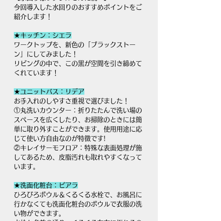
今回導入した水回りのおすすめポイントをご
紹介します！
★キッチン：シエラ
ワークトップを、新色の「ブラックストー
ン」にしてみました！
リビングの中で、この黒が空間を引き締めて
くれています！
★ユニットバス：リデア
お手入れのしやすさ重視で選びました！
①丸洗いカウンター：折りたたんで洗い場の
スペースを広くしたり、お掃除のときには簡
単に取り外すことができます。使用用途に応
じて使い方自由なのが特徴です!
②キレイサーモフロア：特殊な表面処理が施
してあるため、皮脂汚れも取れやすくなって
います。
★洗面化粧台：ピアラ
ひろびろボウル＆くるくる水栓で、お風呂に
行かなくても洗面化粧台のボウルで衣服の洗
い物ができます。