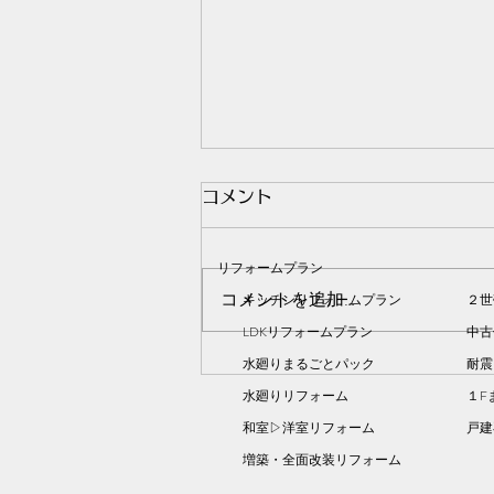
コメント
リフォームプラン
コメントを追加…
キッチンリフォームプラン
２世
LDKリフォームプラン
中古
水廻りまるごとパック
耐震
喜んでもらえたこと vol.21
水廻りリフォーム
１F
和室▷洋室リフォーム
​戸
増築・全面改装リフォーム