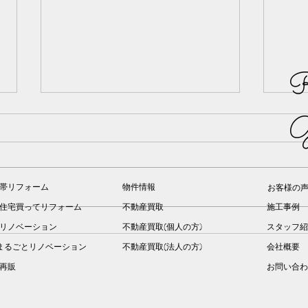
R
G
帯リフォーム
物件情報
お客様の
住宅買ってリフォーム
不動産買取
施工事例
リノベーション
不動産買取(個人の方)
スタッフ紹
喜んでもらえたこと vol.20
喜ん
まるごとリノベーション
不動産買取(法人の方)
会社概要
建再販
お問い合わ