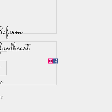
eform
oodheart
声
介
でもらえたこと vol.19
せ