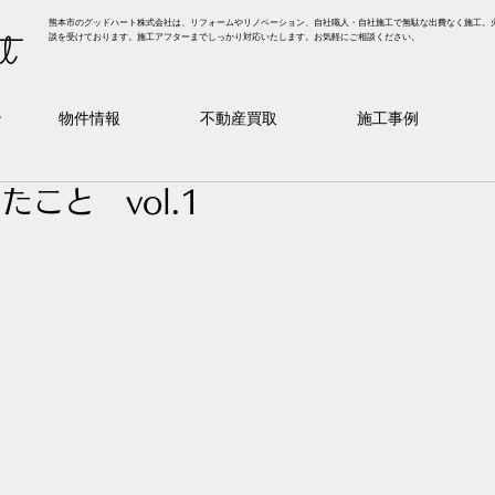
熊本市のグッドハート株式会社は、リフォームやリノベーション、自社職人・自社施工で無駄な出費なく施工。
t
談を受けております。施工アフターまでしっかり対応いたします。お気軽にご相談ください。
ン
物件情報
不動産買取
施工事例
こと vol.1