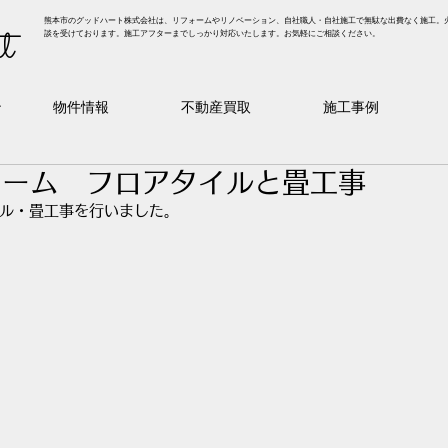
熊本市のグッドハート株式会社は、リフォームやリノベーション、自社職人・自社施工で無駄な出費なく施工。
t
談を受けております。施工アフターまでしっかり対応いたします。お気軽にご相談ください。
ン
物件情報
不動産買取
施工事例
ォーム フロアタイルと畳工事
ル・畳工事を行いました。