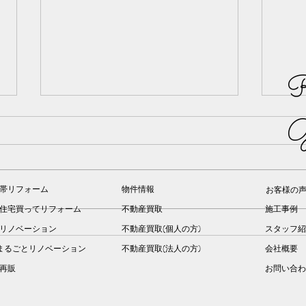
R
G
帯リフォーム
物件情報
お客様の
住宅買ってリフォーム
不動産買取
施工事例
リノベーション
不動産買取(個人の方)
スタッフ紹
熊本市北区高平にて手摺取付
アパ
まるごとリノベーション
不動産買取(法人の方)
会社概要
工事を行いました｜玄関・階
事行
建再販
お問い合わ
段・トイレの安全対策