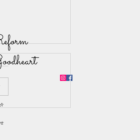
eform
oodheart
声
介
ート一室のリフォーム工
いました。
せ