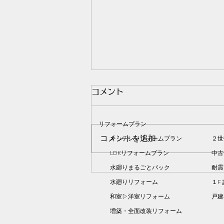
コメント
リフォームプラン
コメントを追加…
キッチンリフォームプラン
２世
LDKリフォームプラン
中古
水廻りまるごとパック
耐震
上益城郡美里町｜ユニットバ
水廻りリフォーム
１F
ス工事
和室▷洋室リフォーム
​戸
増築・全面改装リフォーム