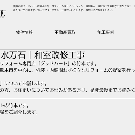
熊本市のグッドハート株式会社は、リフォームやリノベーション、自社職人・自社施工で無駄な出費なく施工。
t
談を受けております。施工アフターまでしっかり対応いたします。お気軽にご相談ください。
ン
物件情報
不動産買取
施工事例
清水万石｜和室改修工事
リフォーム専門店「グッドハート」の竹本です。
熊本市を中心に、外装・内装問わず様々なリフォームの提案を行
」についてお話します。
の方、お住まいについてお悩みがある方は、是非最後までお読み
ートの竹本です。
場をご紹介します。