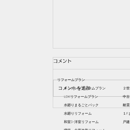
コメント
リフォームプラン
コメントを追加…
キッチンリフォームプラン
２世
LDKリフォームプラン
中古
水廻りまるごとパック
耐震
上益城郡美里町｜ユニットバ
水廻りリフォーム
１F
ス工事
和室▷洋室リフォーム
​戸