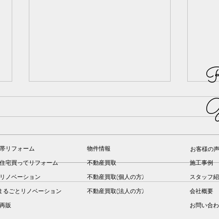
R
G
帯リフォーム
物件情報
お客様の
住宅買ってリフォーム
不動産買取
施工事例
リノベーション
不動産買取(個人の方)
スタッフ紹
熊本市北区高平にて手摺取付
アパ
まるごとリノベーション
不動産買取(法人の方)
会社概要
工事を行いました｜玄関・階
事行
建再販
お問い合わ
段・トイレの安全対策