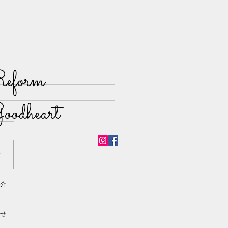
eform
oodheart
声
介
ート一室のリフォーム工
いました。
せ