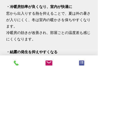
・冷暖房効率が良くなり、室内が快適に
窓から出入りする熱を抑えることで、夏は外の暑さ
が入りにくく、冬は室内の暖かさを保ちやすくなり
ます。
冷暖房の効きが改善され、部屋ごとの温度差も感じ
にくくなります。
・結露の発生を抑えやすくなる
窓の断熱性が高まることで、冬場に悩まされがちな
結露の発生を軽減できます。
水滴によるカビや汚れが発生しにくくなり、お掃除
の手間も減ります。
・外からの音が気になりにくくなる
窓をリフォームすることで、車の音や人の話し声な
ど、外からの音が伝わりにくくなります。
静かな室内環境を保ちやすくなり、在宅時間をより
快適に過ごせます。
・比較的短期間で効果を実感できる
内窓（二重窓）設置などの窓リフォームは、大がか