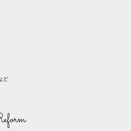
。
など
eform