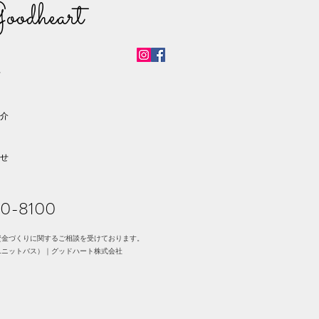
oodheart
声
介
せ
70-8100
資金づくりに関するご相談を受けております。
ユニットバス）｜グッドハート株式会社