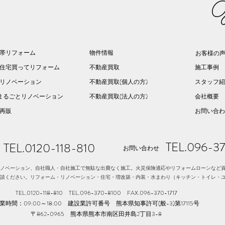
G
帯リフォーム
物件情報
お客様の
住宅買ってリフォーム
不動産買取
施工事例
リノベーション
不動産買取(個人の方)
スタッフ紹
まるごとリノベーション
不動産買取(法人の方)
会社概要
建再販
お問い合わ
TEL.096-3
TEL.0120-118-810
お問い合わせ
ノベーション、自社職人・自社施工で無駄な出費なく施工。火災保険適応やリフォームローンなど
談ください。リフォーム・リノベーション・住宅・増改築・内装・水まわり（キッチン・トイレ・
TEL.0120-118-810 TEL.096-370-8100​ FAX.096-370-1717
業時間：09:00～18:00 建設業許可番号 熊本県知事許可(般-3)第17115号
〒862-0965 熊本県熊本市南区田井島2丁目3-8