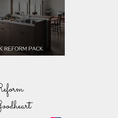
K REFORM PACK
ODHEART PLAN
eform
oodheart