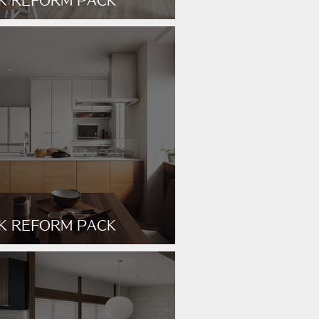
K REFORM PACK
ENCH_CHIC
K REFORM PACK
LLA_RESORT