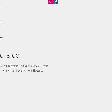
声
介
せ
70-8100
資金づくりに関するご相談を受けております。
ユニットバス）｜グッドハート株式会社