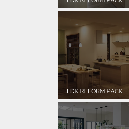
LDK REFORM PACK
NATURAL_STYLE
LDK REFORM PACK
JAPANESE_MODERN