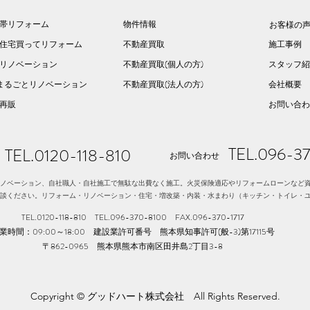
帯リフォーム
物件情報
お客様の
住宅買ってリフォーム
不動産買取
施工事例
リノベーション
不動産買取(個人の方)
スタッフ紹
まるごとリノベーション
不動産買取(法人の方)
会社概要
建再販
お問い合わ
TEL.096-3
TEL.0120-118-810
お問い合わせ
ノベーション、自社職人・自社施工で無駄な出費なく施工。火災保険適応やリフォームローンなど
談ください。リフォーム・リノベーション・住宅・増改築・内装・水まわり（キッチン・トイレ・
TEL.0120-118-810 TEL.096-370-8100​ FAX.096-370-1717
業時間：09:00～18:00 建設業許可番号 熊本県知事許可(般-3)第17115号
〒862-0965 熊本県熊本市南区田井島2丁目3-8
Copyright © グッドハート株式会社 All Rights Reserved.