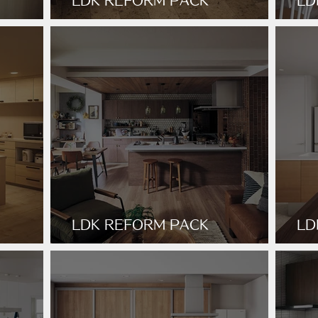
LDK REFORM PACK
LD
MODERN_CLASSIC
FR
LDK REFORM PACK
LD
VINTAGE_STYLE
VI