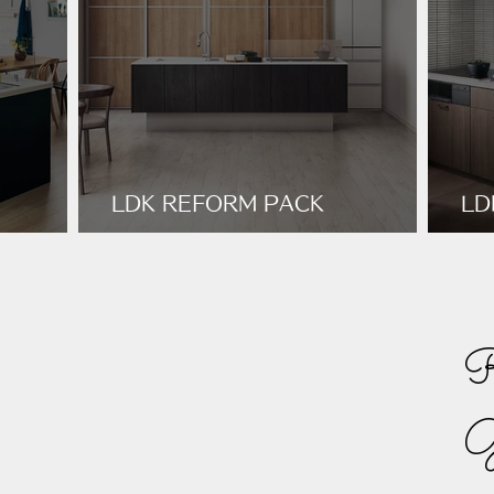
LDK REFORM PACK
LD
STYLISH_MODERN
GO
R
G