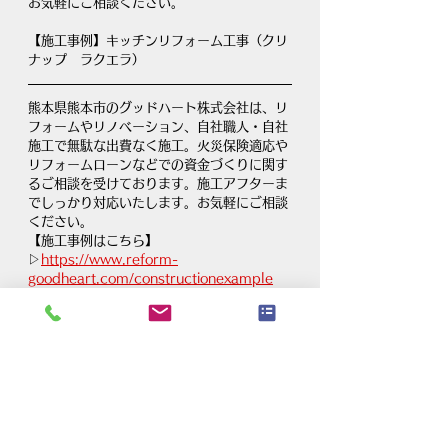
お気軽にご相談ください。
【施工事例】キッチンリフォーム工事（クリ
ナップ　ラクエラ）
熊本県熊本市のグッドハート株式会社は、リ
フォームやリノベーション、自社職人・自社
施工で無駄な出費なく施工。火災保険適応や
リフォームローンなどでの資金づくりに関す
るご相談を受けております。施工アフターま
でしっかり対応いたします。お気軽にご相談
ください。
【施工事例はこちら】
▷
https://www.reform-
goodheart.com/constructionexample
【リフォームプラン】
▷
https://www.reform-
goodheart.com/reformplan
【自宅でセルフチェック！リフォーム年表】
▷
https://www.reform-
goodheart.com/timing
リフォーム・リノベーション・住宅・増改
築・内装・水まわり・エクステリア工事｜グ
ッドハート株式会社