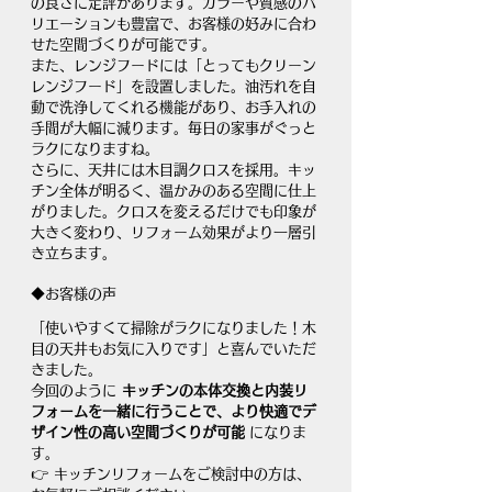
の良さに定評があります。カラーや質感のバ
リエーションも豊富で、お客様の好みに合わ
せた空間づくりが可能です。
また、レンジフードには「とってもクリーン
レンジフード」を設置しました。油汚れを自
動で洗浄してくれる機能があり、お手入れの
手間が大幅に減ります。毎日の家事がぐっと
ラクになりますね。
さらに、天井には木目調クロスを採用。キッ
チン全体が明るく、温かみのある空間に仕上
がりました。クロスを変えるだけでも印象が
大きく変わり、リフォーム効果がより一層引
き立ちます。
◆お客様の声
「使いやすくて掃除がラクになりました！木
目の天井もお気に入りです」と喜んでいただ
きました。
今回のように 
キッチンの本体交換と内装リ
フォームを一緒に行うことで、より快適でデ
ザイン性の高い空間づくりが可能
 になりま
す。
👉 キッチンリフォームをご検討中の方は、