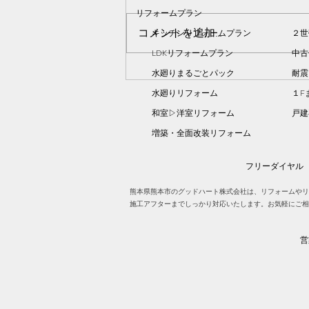
リフォームプラン
コメントを追加…
キッチンリフォームプラン
２世
LDKリフォームプラン
中古
水廻りまるごとパック
耐震
水回りリフォームで毎日快適
水廻りリフォーム
１F
に使わせていただいています
和室▷洋室リフォーム
​戸
増築・全面改装リフォーム
フリーダイヤル
熊本県熊本市のグッドハート株式会社は、リフォームやリ
施工アフターまでしっかり対応いたします。お気軽にご相
営