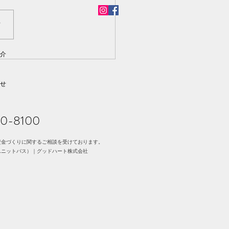
声
介
 リフォーム 浴室とカ
ート修繕工事
せ
70-8100
資金づくりに関するご相談を受けております。
ユニットバス）｜グッドハート株式会社