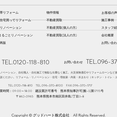
帯リフォーム
物件情報
お客様の
住宅買ってリフォーム
不動産買取
施工事例
リノベーション
不動産買取(個人の方)
スタッフ紹
熊本 リフォーム 内装リフ
熊本
まるごとリノベーション
不動産買取(法人の方)
会社概要
ォーム工事(北区)
ーポ
建再販
お問い合わ
TEL.096-3
TEL.0120-118-810
お問い合わせ
ノベーション、自社職人・自社施工で無駄な出費なく施工。火災保険適応やリフォームローンなど
談ください。リフォーム・リノベーション・住宅・増改築・内装・水まわり（キッチン・トイレ・
TEL.0120-118-810 TEL.096-370-8100​ FAX.096-370-1717
業時間：09:00～18:00 建設業許可番号 熊本県知事許可(般-3)第17115号
〒862-0965 熊本県熊本市南区田井島2丁目3-8
Copyright © グッドハート株式会社 All Rights Reserved.