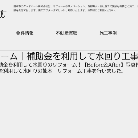
熊本市のグッドハート株式会社は、リフォームやリノベーション、自社職人・自社施工で無駄な出費なく施工。
t
談を受けております。施工アフターまでしっかり対応いたします。お気軽にご相談ください。
ン
物件情報
不動産買取
施工事例
ォーム｜補助金を利用して水回り工
金を利用して水回りのリフォーム！【Before&After】写
を利用して水回りの熊本　リフォーム工事を行いました。