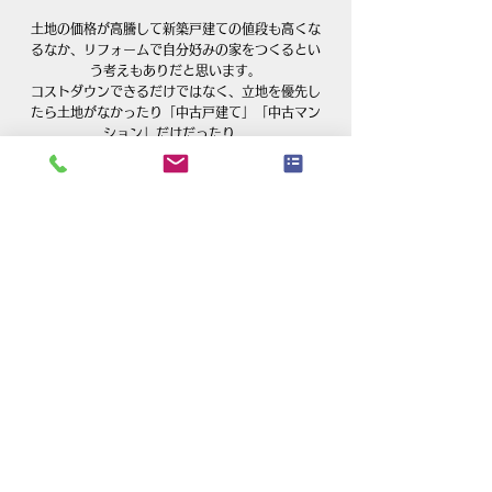
土地の価格が高騰して新築戸建ての値段も高くな
るなか、リフォームで自分好みの家をつくるとい
う考えもありだと思います。
コストダウンできるだけではなく、立地を優先し
たら土地がなかったり「中古戸建て」「中古マン
ション」だけだったり…
自分の好みではないデザインや間取りでも、リフ
ォームやリノベーションをすることで自分好みの
家に変えることができます。
新しい家を買うときには一度リフォームもご検討
いただければ幸いです。
すべて表示
最新記事