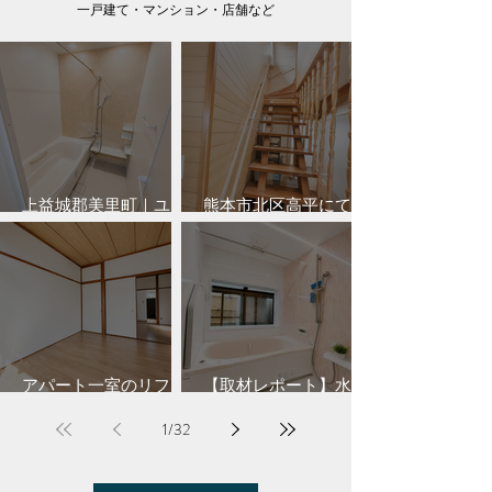
​一戸建て・マンション・店舗など
上益城郡美里町｜ユニ
熊本市北区高平にて手
ットバス工事
摺取付工事を行いまし
た｜玄関・階段・トイ
レの安全対策
アパート一室のリフォ
【取材レポート】水回
ーム工事行いました。
り＋IH交換をされたお
1
/
32
客様宅へ！リフォーム
後の暮らしを伺ってき
ました