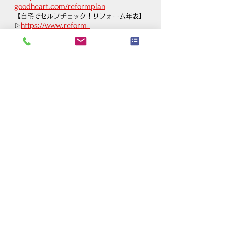
goodheart.com/reformplan
【自宅でセルフチェック！リフォーム年表】
▷
https://www.reform-
goodheart.com/timing
リフォーム・リノベーション・住宅・増改
築・内装・水まわり・エクステリア工事｜グ
ッドハート株式会社
すべて表示
最新記事